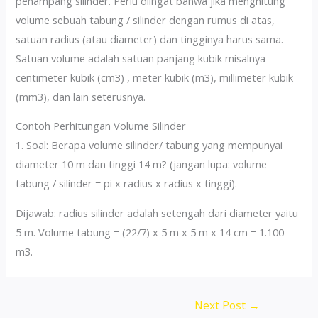
penampang silinder. Perlu diingat bahwa jika menghitung
volume sebuah tabung / silinder dengan rumus di atas,
satuan radius (atau diameter) dan tingginya harus sama.
Satuan volume adalah satuan panjang kubik misalnya
centimeter kubik (cm3) , meter kubik (m3), millimeter kubik
(mm3), dan lain seterusnya.
Contoh Perhitungan Volume Silinder
1. Soal: Berapa volume silinder/ tabung yang mempunyai
diameter 10 m dan tinggi 14 m? (jangan lupa: volume
tabung / silinder = pi x radius x radius x tinggi).
Dijawab: radius silinder adalah setengah dari diameter yaitu
5 m. Volume tabung = (22/7) x 5 m x 5 m x 14 cm = 1.100
m3.
Next Post
→